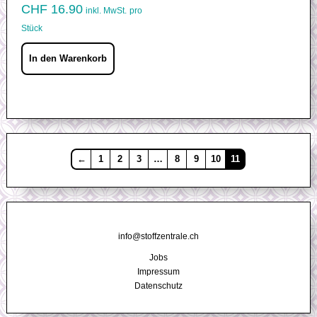
CHF
16.90
inkl. MwSt.
pro
Stück
In den Warenkorb
←
1
2
3
…
8
9
10
11
info@stoffzentrale.ch
|
Jobs
Impressum
|
Datenschutz
|