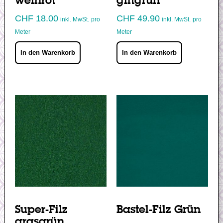
weinrot
giftgrün
CHF
18.00
CHF
49.90
inkl. MwSt.
pro
inkl. MwSt.
pro
Meter
Meter
In den Warenkorb
In den Warenkorb
Super-Filz
Bastel-Filz Grün
grasgrün