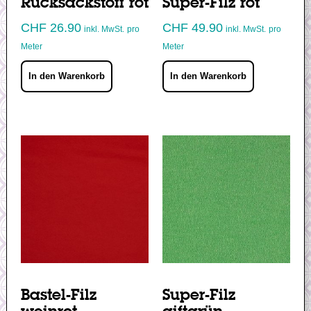
Rucksackstoff rot
Super-Filz rot
CHF
26.90
CHF
49.90
inkl. MwSt.
pro
inkl. MwSt.
pro
Meter
Meter
In den Warenkorb
In den Warenkorb
Bastel-Filz
Super-Filz