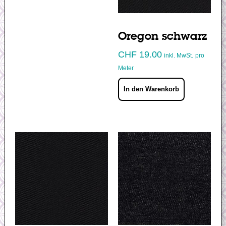
Oregon schwarz
CHF
19.00
inkl. MwSt.
pro
Meter
In den Warenkorb