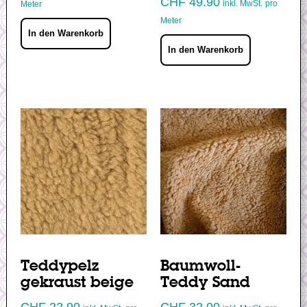
CHF
49.90
inkl. MwSt.
pro
Meter
Meter
In den Warenkorb
In den Warenkorb
Teddypelz
Baumwoll-
gekraust beige
Teddy Sand
CHF
22.90
CHF
32.00