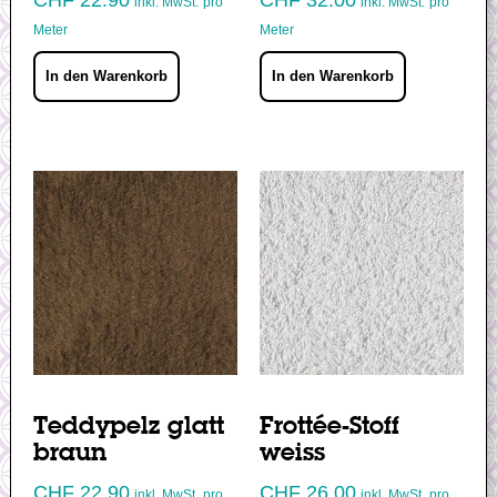
inkl. MwSt.
pro
inkl. MwSt.
pro
Meter
Meter
In den Warenkorb
In den Warenkorb
Teddypelz glatt
Frottée-Stoff
braun
weiss
CHF
22.90
CHF
26.00
inkl. MwSt.
pro
inkl. MwSt.
pro