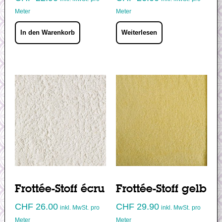
Meter
Meter
In den Warenkorb
Weiterlesen
Frottée-Stoff écru
Frottée-Stoff gelb
CHF
26.00
CHF
29.90
inkl. MwSt.
pro
inkl. MwSt.
pro
Meter
Meter