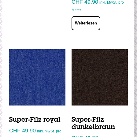
CHF
49.90
inkl. MwSt.
pro
Meter
Weiterlesen
Super-Filz royal
Super-Filz
dunkelbraun
CHF
49.90
inkl. MwSt.
pro