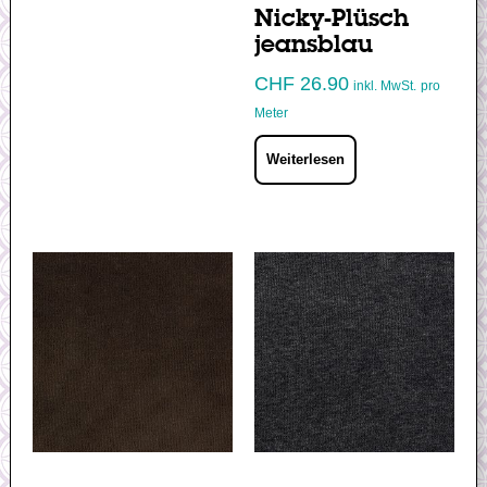
Nicky-Plüsch
jeansblau
CHF
26.90
inkl. MwSt.
pro
Meter
Weiterlesen