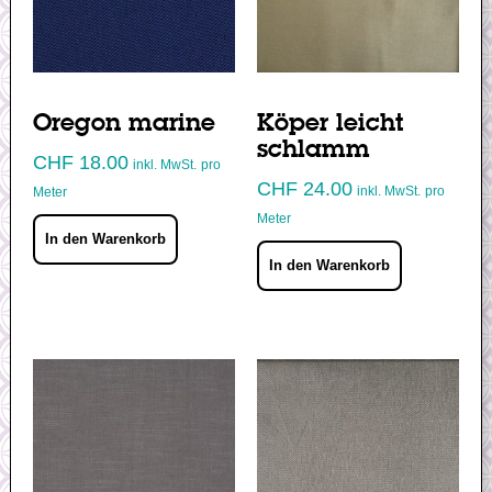
Oregon marine
Köper leicht
schlamm
CHF
18.00
inkl. MwSt.
pro
CHF
24.00
inkl. MwSt.
pro
Meter
Meter
In den Warenkorb
In den Warenkorb