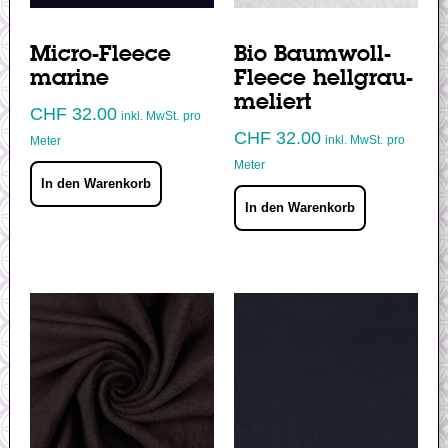
Micro-Fleece
Bio Baumwoll-
marine
Fleece hellgrau-
meliert
CHF
32.00
inkl. MwSt.
pro
CHF
32.00
inkl. MwSt.
pro
Meter
Meter
In den Warenkorb
In den Warenkorb