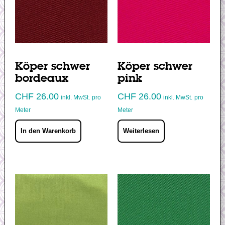
Köper schwer
Köper schwer
bordeaux
pink
CHF
26.00
CHF
26.00
inkl. MwSt.
pro
inkl. MwSt.
pro
Meter
Meter
In den Warenkorb
Weiterlesen