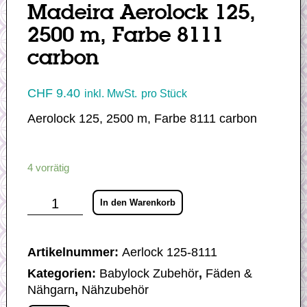
Madeira Aerolock 125,
2500 m, Farbe 8111
carbon
CHF
9.40
inkl. MwSt.
pro Stück
Aerolock 125, 2500 m, Farbe 8111 carbon
4 vorrätig
Madeira
In den Warenkorb
Aerolock
125,
2500
m,
Farbe
Artikelnummer:
Aerlock 125-8111
8111
carbon
Kategorien:
Babylock Zubehör
,
Fäden &
Menge
Nähgarn
,
Nähzubehör