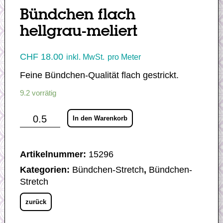
Bündchen flach
hellgrau-meliert
CHF
18.00
inkl. MwSt.
pro Meter
Feine Bündchen-Qualität flach gestrickt.
9.2 vorrätig
Bündchen
In den Warenkorb
flach
hellgrau-
meliert
Menge
Artikelnummer:
15296
Kategorien:
Bündchen-Stretch
,
Bündchen-
Stretch
zurück