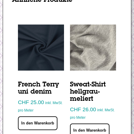
Ähnliche Produkte
French Terry
Sweat-Shirt
uni denim
hellgrau-
meliert
CHF
25.00
inkl. MwSt.
CHF
26.00
inkl. MwSt.
pro Meter
pro Meter
In den Warenkorb
In den Warenkorb