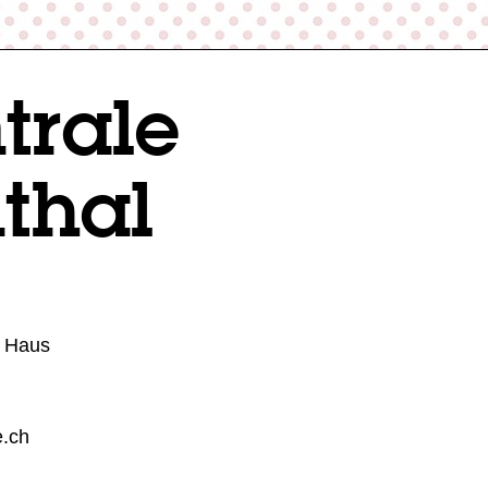
ntrale
thal
n Haus
e.ch